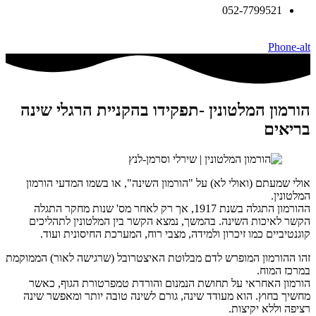
052-7799521
Phone-alt
הורמון המלטונין -תפקידו בהקניית הרגלי שינה
בריאים
אולי שמעתם (ואולי לא) על "הורמון השינה", או בשמו המדעי הורמון
המלטונין.
ההורמון התגלה בשנת 1917, אך רק לאחר מס' שנות מחקר התגלה
הקשר לאיכות השינה. בהמשך, נמצא הקשר בין המלטונין לתהליכים
קוגנטיביים כמו זיכרון ולמידה, מצבי רוח, המערכת החיסונית ועוד.
זהו ההורמון המופרש לדם מבלוטת האיצטרובל (שרגישה לאור) הממוקמת
במרכז המוח.
הורמון האחראי על תחושת הנמנום והורדת טמפרטורת הגוף, כאשר
מחשיך בחוץ. הוא מעודד שינה, גורם לשינה טובה יותר ומאפשר שינה
רציפה וללא יקיצות.