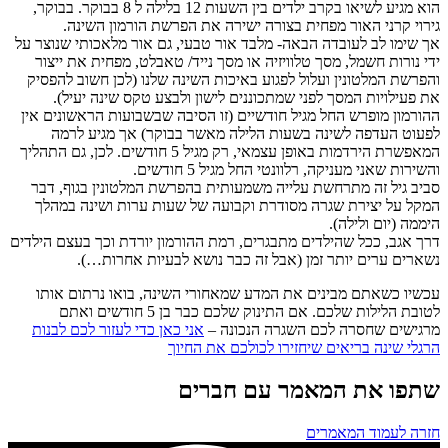
הוא מגיע לשיאו בקרב ילדים בין השעות 12 בלילה ל 8 בבוקר. בבוקר,
גירוי קרני האור מפחית בצורה ישירה את הפרשת הורמון השינה.
אך שימו לב לעובדה הבאה- מלבד אור טבעי, גם אור מלאכותי שנוצר על
ידי נורות חשמל, מסך טלוויזיה או מסך נייד/ טאבלט, מפחית את ייצור
והפרשת המלטונין ועלול לפגוע באיכות השינה שלנו (לכן חשוב להפסיק
את פעילויות המסך לפני שמתכוננים לישון ולבצע טקס שינה יעיל).
ההורמון מופרש החל מגיל חודשיים (זו הסיבה שבשבועות הראשונים אין
לפעוט העדפה לשינה בשעות הלילה מאשר בבוקר) אך מגיע לרמה
המאפשרת הירדמות באופן עצמאי, רק מגיל 5 חודשים. לכן, גם התהליך
והשירות שאני מעניקה, רלוונטי החל מגיל 5 חודשים.
סביב גיל זה מתרחשת עלייה משמעותית בהפרשת המלטונין בגוף, דבר
המקל על יצירת שגרה מסודרת וקבועה של שעות ערות ושינה במהלך
היממה (יום ולילה).
דרך אגב, ככל שהילדים מתבגרים, רמת ההורמון יורדת וכך בעצם הילדים
נשארים ערים יותר זמן (אבל זה כבר נושא לבעיות אחרות…).
עכשיו כשאתם מבינים את המדע שמאחורי השינה, בואו נרתום אותו
לטובת הלילות שלכם. אם התינוק שלכם כבר בן 5 חודשים ואתם
מרגישים שחסרה לכם השגרה הנכונה –
אני כאן כדי לעזור לכם לבנות
הרגלי שינה בריאים שיחזירו לכולכם את החיוך
שתפו את המאמר עם חברים
חזרה לעמוד המאמרים