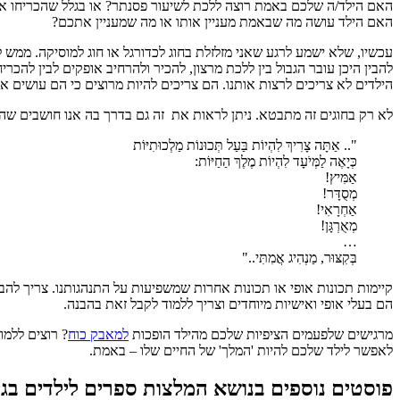
האם הילד/ה שלכם באמת רוצה ללכת לשיעור פסנתר? או בגלל שהכריחו את
האם הילד עושה מה שבאמת מעניין אותו או מה שמעניין אתכם?
עכשיו, שלא ישמע לרגע שאני מזלזלת בחוג לכדורגל או חוג למוסיקה. ממש ל
להבין היכן עובר הגבול בין ללכת מרצון, להכיר ולהרחיב אופקים לבין להכרי
הילדים לא צריכים לרצות אותנו. הם צריכים להיות מרוצים כי הם עושים א
לא רק בחוגים זה מתבטא. ניתן לראות את זה גם בדרך בה אנו חושבים שהיל
".. אַתָּה צָרִיךְ לִהְיוֹת בַּעַל תְּכוּנוֹת מַלְכוּתִיּוֹת
כְּיָאֶה לַמְּיֹעָד לִהְיוֹת מֶלֶךְ הַחַיּוֹת:
אַמִּיץ!
מְסֻדָּר!
אַחְרָאִי!
מְאֻרְגָּן!
…
בְּקִצּוּר, מַנְהִיג אֲמִתִּי.."
קיימות תכונות אופי או תכונות אחרות שמשפיעות על התנהגותנו. צריך להבי
הם בעלי אופי ואישיות מיוחדים וצריך ללמוד לקבל זאת בהבנה.
מרגישים שלפעמים הציפיות שלכם מהילד הופכות
למאבק כוח
? רוצים ללמו
לאפשר לילד שלכם להיות 'המלך' של החיים שלו – באמת.
פוסטים נוספים בנושא המלצות ספרים לילדים בגי