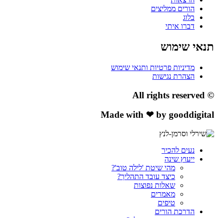
הורים ממליצים
בלוג
דברו איתי
תנאי שימוש
מדיניות פרטיות ותנאי שימוש
הצהרת נגישות
© All rights reserved
Made with ❤ by gooddigital
נעים להכיר
ייעוץ שינה
מהי שיטת 'לילה טוב'?
כיצד עובד התהליך?
שאלות נפוצות
מאמרים
טיפים
הדרכת הורים