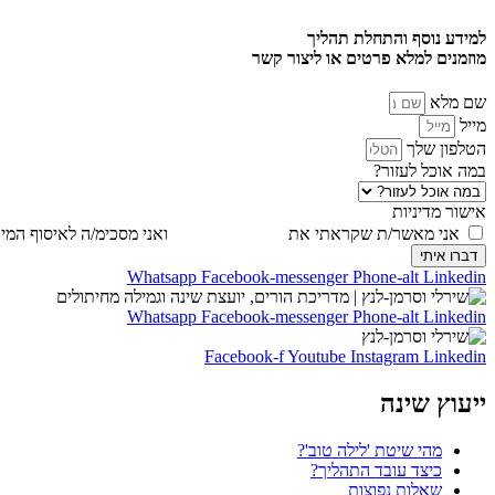
למידע נוסף והתחלת תהליך
מוזמנים למלא פרטים או ליצור קשר
שם מלא
מייל
הטלפון שלך
במה אוכל לעזור?
אישור מדיניות
אני מאשר/ת שקראתי את
מדיניות הפרטיות
ואני מסכימ/ה לאיסוף המי
דברו איתי
Whatsapp
Facebook-messenger
Phone-alt
Linkedin
Whatsapp
Facebook-messenger
Phone-alt
Linkedin
Facebook-f
Youtube
Instagram
Linkedin
ייעוץ שינה
מהי שיטת 'לילה טוב'?
כיצד עובד התהליך?
שאלות נפוצות